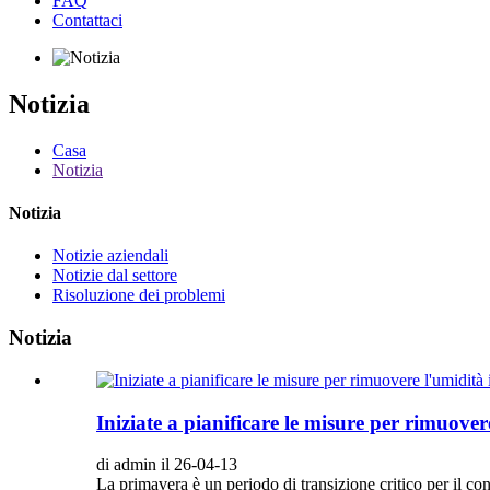
FAQ
Contattaci
Notizia
Casa
Notizia
Notizia
Notizie aziendali
Notizie dal settore
Risoluzione dei problemi
Notizia
Iniziate a pianificare le misure per rimuove
di admin il 26-04-13
La primavera è un periodo di transizione critico per il co