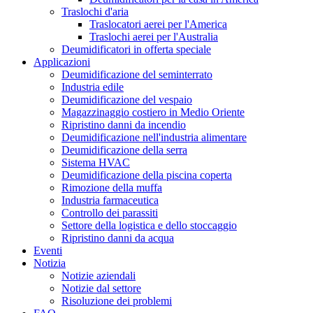
Traslochi d'aria
Traslocatori aerei per l'America
Traslochi aerei per l'Australia
Deumidificatori in offerta speciale
Applicazioni
Deumidificazione del seminterrato
Industria edile
Deumidificazione del vespaio
Magazzinaggio costiero in Medio Oriente
Ripristino danni da incendio
Deumidificazione nell'industria alimentare
Deumidificazione della serra
Sistema HVAC
Deumidificazione della piscina coperta
Rimozione della muffa
Industria farmaceutica
Controllo dei parassiti
Settore della logistica e dello stoccaggio
Ripristino danni da acqua
Eventi
Notizia
Notizie aziendali
Notizie dal settore
Risoluzione dei problemi