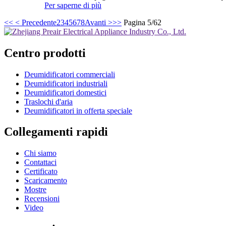
Per saperne di più
<<
< Precedente
2
3
4
5
6
7
8
Avanti >
>>
Pagina 5/62
Centro prodotti
Deumidificatori commerciali
Deumidificatori industriali
Deumidificatori domestici
Traslochi d'aria
Deumidificatori in offerta speciale
Collegamenti rapidi
Chi siamo
Contattaci
Certificato
Scaricamento
Mostre
Recensioni
Video