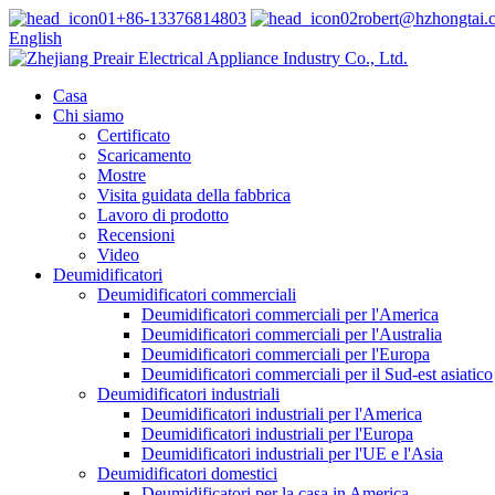
+86-13376814803
robert@hzhongtai.
English
Casa
Chi siamo
Certificato
Scaricamento
Mostre
Visita guidata della fabbrica
Lavoro di prodotto
Recensioni
Video
Deumidificatori
Deumidificatori commerciali
Deumidificatori commerciali per l'America
Deumidificatori commerciali per l'Australia
Deumidificatori commerciali per l'Europa
Deumidificatori commerciali per il Sud-est asiatico
Deumidificatori industriali
Deumidificatori industriali per l'America
Deumidificatori industriali per l'Europa
Deumidificatori industriali per l'UE e l'Asia
Deumidificatori domestici
Deumidificatori per la casa in America