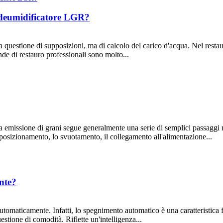
 deumidificatore LGR?
uestione di supposizioni, ma di calcolo del carico d'acqua. Nel restaur
nde di restauro professionali sono molto...
ssa emissione di grani segue generalmente una serie di semplici passaggi
l posizionamento, lo svuotamento, il collegamento all'alimentazione...
nte?
tomaticamente. Infatti, lo spegnimento automatico è una caratteristica 
tione di comodità. Riflette un'intelligenza...