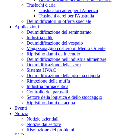
Traslochi d'aria
Traslocatori aerei per l'America
Traslochi aerei per l'Australia
Deumidificatori in offerta speciale
Applicazioni
Deumidificazione del seminterrato
Industria edile
Deumidificazione del vespaio
Magazzinaggio costiero in Medio Oriente
Ripristino danni da incendio
Deumidificazione nell'industria alimentare
Deumidificazione della serra
Sistema HVAC
Deumidificazione della piscina coperta
Rimozione della muffa
Industria farmaceutica
Controllo dei parassiti
Settore della logistica e dello stoccaggio
Ripristino danni da acqua
Eventi
Notizia
Notizie aziendali
Notizie dal settore
Risoluzione dei problemi