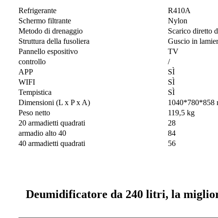
Refrigerante
R410A
Schermo filtrante
Nylon
Metodo di drenaggio
Scarico diretto
Struttura della fusoliera
Guscio in lamier
Pannello espositivo
TV
controllo
/
APP
SÌ
WIFI
SÌ
Tempistica
SÌ
Dimensioni (L x P x A)
1040*780*858
Peso netto
119,5 kg
20 armadietti quadrati
28
armadio alto 40
84
40 armadietti quadrati
56
Deumidificatore da 240 litri, la miglio