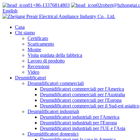
+86-13376814803
robert@hzhongtai.
English
Casa
Chi siamo
Certificato
Scaricamento
Mostre
Visita guidata della fabbrica
Lavoro di prodotto
Recensioni
Video
Deumidificatori
Deumidificatori commerciali
Deumidificatori commerciali per l'America
Deumidificatori commerciali per l'Australia
Deumidificatori commerciali per l'Europa
Deumidificatori commerciali per il Sud-est asiatico
Deumidificatori industriali
Deumidificatori industriali per l'America
Deumidificatori industriali per l'Europa
Deumidificatori industriali per l'UE e l'Asia
Deumidificatori domestici
Deumidificatori per la casa in America