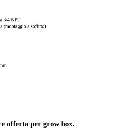
 da 3/4 NPT
a (montaggio a soffitto)
 mm
re offerta per grow box.